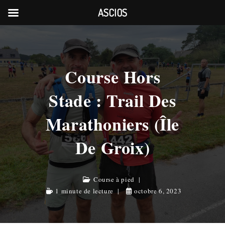
ASCIOS
Skip
to
content
Course Hors
Stade : Trail Des
Marathoniers (Île
De Groix)
Course à pied
1 minute de lecture
octobre 6, 2023