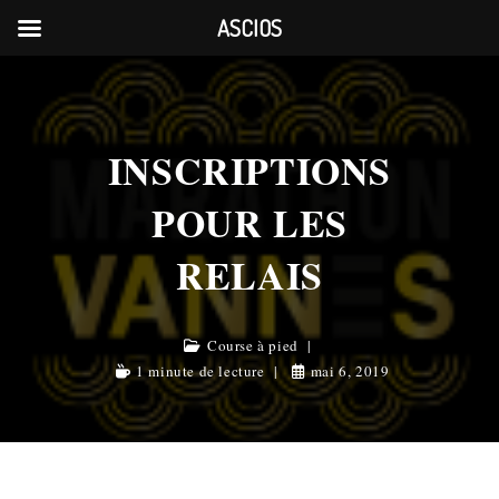
ASCIOS
Skip
to
content
INSCRIPTIONS
POUR LES
RELAIS
Course à pied
1 minute de lecture
mai 6, 2019