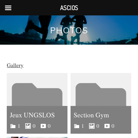
ASCIOS
Skip
to
PHOTOS
content
Gallery
Jeux UNGSLOS
Section Gym
1
0
0
1
0
0