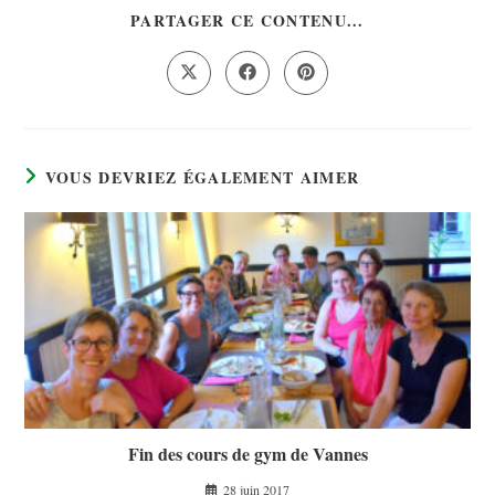
PARTAGER CE CONTENU...
PARTAGER
CE
CONTENU
Ouvrir
Ouvrir
Ouvrir
dans
dans
dans
une
une
une
autre
autre
autre
fenêtre
fenêtre
fenêtre
VOUS DEVRIEZ ÉGALEMENT AIMER
Fin des cours de gym de Vannes
28 juin 2017